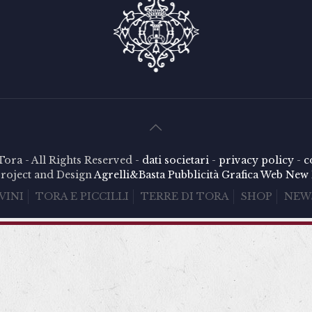
Tora - All Rights Reserved -
dati societari
-
privacy policy
-
c
roject and Design
Agrelli&Basta
Pubblicità
Grafica
Web
New 
VINI
TORA E PICCILLI
TERRE DI TORA
SHOP
NEW