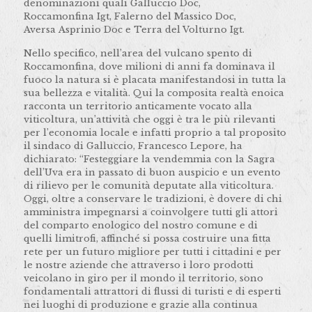
denominazioni quali Galluccio Doc,
Roccamonfina Igt, Falerno del Massico Doc,
Aversa Asprinio Doc e Terra del Volturno Igt.
Nello specifico, nell’area del vulcano spento di
Roccamonfina, dove milioni di anni fa dominava il
fuoco la natura si è placata manifestandosi in tutta la
sua bellezza e vitalità. Qui la composita realtà enoica
racconta un territorio anticamente vocato alla
viticoltura, un’attività che oggi è tra le più rilevanti
per l’economia locale e infatti proprio a tal proposito
il sindaco di Galluccio, Francesco Lepore, ha
dichiarato: “Festeggiare la vendemmia con la Sagra
dell’Uva era in passato di buon auspicio e un evento
di rilievo per le comunità deputate alla viticoltura.
Oggi, oltre a conservare le tradizioni, è dovere di chi
amministra impegnarsi a coinvolgere tutti gli attori
del comparto enologico del nostro comune e di
quelli limitrofi, affinché si possa costruire una fitta
rete per un futuro migliore per tutti i cittadini e per
le nostre aziende che attraverso i loro prodotti
veicolano in giro per il mondo il territorio, sono
fondamentali attrattori di flussi di turisti e di esperti
nei luoghi di produzione e grazie alla continua