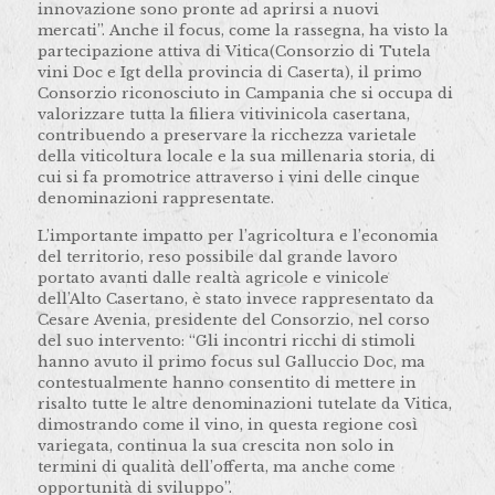
innovazione sono pronte ad aprirsi a nuovi
mercati”.
Anche il focus, come la rassegna, ha visto la
partecipazione attiva di Vitica(Consorzio di Tutela
vini Doc e Igt della provincia di Caserta), il primo
Consorzio riconosciuto in Campania che si occupa di
valorizzare tutta la filiera vitivinicola casertana,
contribuendo a preservare la ricchezza varietale
della viticoltura locale e la sua millenaria storia, di
cui si fa promotrice attraverso i vini delle cinque
denominazioni rappresentate.
L’importante impatto per l’agricoltura e l’economia
del territorio, reso possibile dal grande lavoro
portato avanti dalle realtà agricole e vinicole
dell’Alto Casertano, è stato invece rappresentato da
Cesare Avenia, presidente del Consorzio, nel corso
del suo intervento: “Gli incontri ricchi di stimoli
hanno avuto il primo focus sul Galluccio Doc, ma
contestualmente hanno consentito di mettere in
risalto tutte le altre denominazioni tutelate da Vitica,
dimostrando come il vino, in questa regione così
variegata, continua la sua crescita non solo in
termini di qualità dell’offerta, ma anche come
opportunità di sviluppo”.