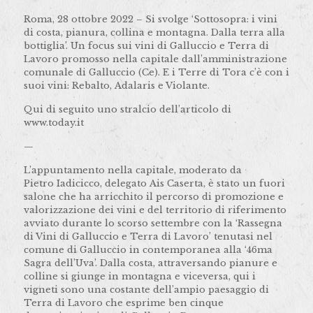
Roma, 28 ottobre 2022 – Si svolge ‘Sottosopra: i vini
di costa, pianura, collina e montagna. Dalla terra alla
bottiglia’. Un focus sui vini di Galluccio e Terra di
Lavoro promosso nella capitale dall’amministrazione
comunale di Galluccio (Ce). E i Terre di Tora c’è con i
suoi vini: Rebalto, Adalaris e Violante.
Qui di seguito uno stralcio dell’articolo di
www.today.it
—
L’appuntamento nella capitale, moderato da
Pietro Iadicicco, delegato Ais Caserta, è stato un fuori
salone che ha arricchito il percorso di promozione e
valorizzazione dei vini e del territorio di riferimento
avviato durante lo scorso settembre con la ‘Rassegna
di Vini di Galluccio e Terra di Lavoro’ tenutasi nel
comune di Galluccio in contemporanea alla ‘46ma
Sagra dell’Uva’. Dalla costa, attraversando pianure e
colline si giunge in montagna e viceversa, qui i
vigneti sono una costante dell’ampio paesaggio di
Terra di Lavoro che esprime ben cinque