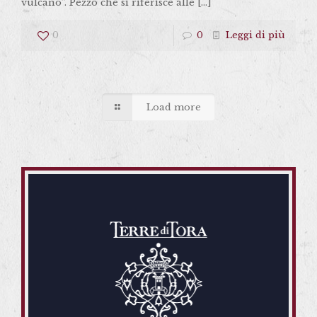
vulcano”. Pezzo che si riferisce alle
[…]
0
0
Leggi di più
Load more