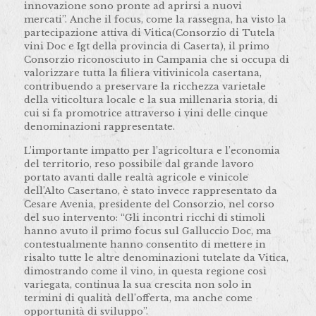
innovazione sono pronte ad aprirsi a nuovi
mercati”.
Anche il focus, come la rassegna, ha visto la
partecipazione attiva di Vitica(Consorzio di Tutela
vini Doc e Igt della provincia di Caserta), il primo
Consorzio riconosciuto in Campania che si occupa di
valorizzare tutta la filiera vitivinicola casertana,
contribuendo a preservare la ricchezza varietale
della viticoltura locale e la sua millenaria storia, di
cui si fa promotrice attraverso i vini delle cinque
denominazioni rappresentate.
L’importante impatto per l’agricoltura e l’economia
del territorio, reso possibile dal grande lavoro
portato avanti dalle realtà agricole e vinicole
dell’Alto Casertano, è stato invece rappresentato da
Cesare Avenia, presidente del Consorzio, nel corso
del suo intervento: “Gli incontri ricchi di stimoli
hanno avuto il primo focus sul Galluccio Doc, ma
contestualmente hanno consentito di mettere in
risalto tutte le altre denominazioni tutelate da Vitica,
dimostrando come il vino, in questa regione così
variegata, continua la sua crescita non solo in
termini di qualità dell’offerta, ma anche come
opportunità di sviluppo”.