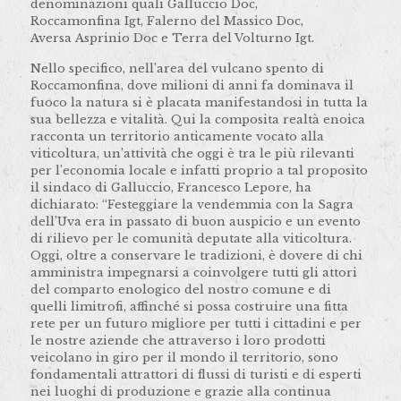
denominazioni quali Galluccio Doc,
Roccamonfina Igt, Falerno del Massico Doc,
Aversa Asprinio Doc e Terra del Volturno Igt.
Nello specifico, nell’area del vulcano spento di
Roccamonfina, dove milioni di anni fa dominava il
fuoco la natura si è placata manifestandosi in tutta la
sua bellezza e vitalità. Qui la composita realtà enoica
racconta un territorio anticamente vocato alla
viticoltura, un’attività che oggi è tra le più rilevanti
per l’economia locale e infatti proprio a tal proposito
il sindaco di Galluccio, Francesco Lepore, ha
dichiarato: “Festeggiare la vendemmia con la Sagra
dell’Uva era in passato di buon auspicio e un evento
di rilievo per le comunità deputate alla viticoltura.
Oggi, oltre a conservare le tradizioni, è dovere di chi
amministra impegnarsi a coinvolgere tutti gli attori
del comparto enologico del nostro comune e di
quelli limitrofi, affinché si possa costruire una fitta
rete per un futuro migliore per tutti i cittadini e per
le nostre aziende che attraverso i loro prodotti
veicolano in giro per il mondo il territorio, sono
fondamentali attrattori di flussi di turisti e di esperti
nei luoghi di produzione e grazie alla continua