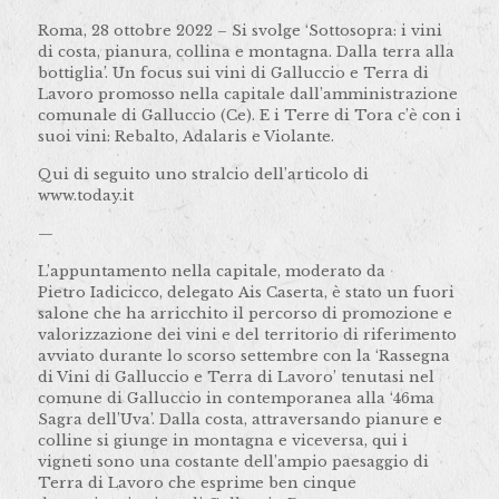
Roma, 28 ottobre 2022 – Si svolge ‘Sottosopra: i vini
di costa, pianura, collina e montagna. Dalla terra alla
bottiglia’. Un focus sui vini di Galluccio e Terra di
Lavoro promosso nella capitale dall’amministrazione
comunale di Galluccio (Ce). E i Terre di Tora c’è con i
suoi vini: Rebalto, Adalaris e Violante.
Qui di seguito uno stralcio dell’articolo di
www.today.it
—
L’appuntamento nella capitale, moderato da
Pietro Iadicicco, delegato Ais Caserta, è stato un fuori
salone che ha arricchito il percorso di promozione e
valorizzazione dei vini e del territorio di riferimento
avviato durante lo scorso settembre con la ‘Rassegna
di Vini di Galluccio e Terra di Lavoro’ tenutasi nel
comune di Galluccio in contemporanea alla ‘46ma
Sagra dell’Uva’. Dalla costa, attraversando pianure e
colline si giunge in montagna e viceversa, qui i
vigneti sono una costante dell’ampio paesaggio di
Terra di Lavoro che esprime ben cinque