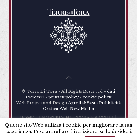
© Terre Di Tora - All Rights Reserved -
dati
societari
-
privacy policy
-
cookie policy
Web Project and Design
Agrelli&Basta
Pubblicità
Grafica
Web
New Media
HOME
I NOSTRI VINI
TORA E PICCILLI
TERRE DI TORA
SHOP
NEWS
CONTATTI
Questo sito Web utilizza i cookie per migliorare la tua
esperienza. Puoi annullare l'iscrizione, se lo desideri.